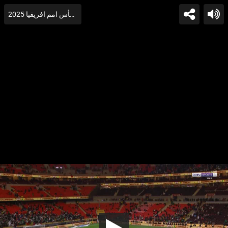
مراسم تتويج السنغال بطلاً لكأس امم افريقيا 2025