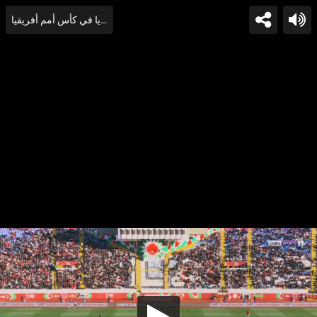
ملخص وركلات ترجيح مباراة مصر ونيجيريا في كأس أمم أفريقيا